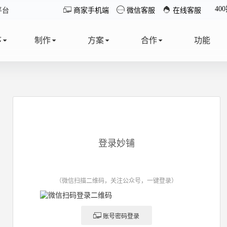
40



平台
商家手机端
微信客服
在线客服
序
制作
方案
合作
功能
T
MAKE
SOLUTION
COOPERATE
FUNCTION
登录妙铺
（微信扫描二维码，关注公众号，一键登录）

账号密码登录